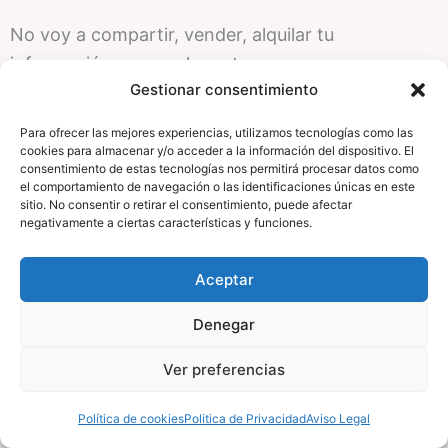
No voy a compartir, vender, alquilar tu
información personal con terceros.
Gestionar consentimiento
Para ofrecer las mejores experiencias, utilizamos tecnologías como las
Conoce tus derechos
cookies para almacenar y/o acceder a la información del dispositivo. El
consentimiento de estas tecnologías nos permitirá procesar datos como
el comportamiento de navegación o las identificaciones únicas en este
sitio. No consentir o retirar el consentimiento, puede afectar
En cualquier momento podrás acceder a tus datos
negativamente a ciertas características y funciones.
personales, así como a solicitar la rectificación de
los datos inexactos o, en su caso, solicitar su
Aceptar
supresión cuando, entre otros motivos, los datos
ya no sean necesarios para los fines que fueron
Denegar
recogidos. En determinadas circunstancias, los
Ver preferencias
interesados podrán solicitar la limitación del
tratamiento de sus datos, en cuyo caso
Política de cookies
Politica de Privacidad
Aviso Legal
únicamente los conservaré para el ejercicio o la